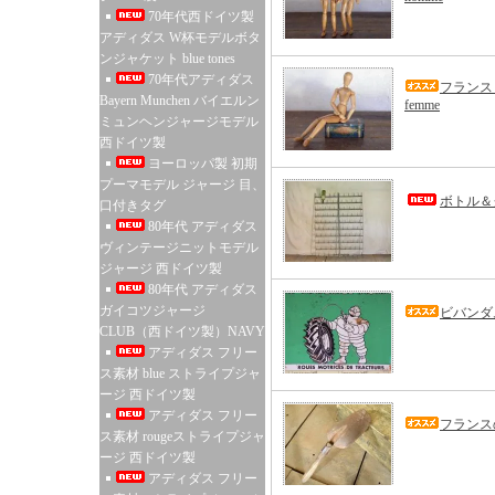
70年代西ドイツ製
アディダス W杯モデルボタ
ンジャケット blue tones
70年代アディダス
フランス
Bayern Munchen バイエルン
femme
ミュンヘンジャージモデル
西ドイツ製
ヨーロッパ製 初期
プーマモデル ジャージ 目、
ボトル＆
口付きタグ
80年代 アディダス
ヴィンテージニットモデル
ジャージ 西ドイツ製
80年代 アディダス
ガイコツジャージ
ビバンダ
CLUB（西ドイツ製）NAVY
アディダス フリー
ス素材 blue ストライプジャ
ージ 西ドイツ製
アディダス フリー
フランス
ス素材 rougeストライプジャ
ージ 西ドイツ製
アディダス フリー