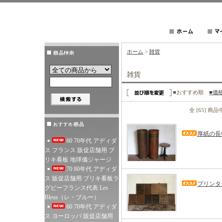
ホーム
>
雑貨
雑貨
■おすすめ順
■価
全 [65] 商
厚紙の長
60 70年代 アディダ
ス フランス 販促店舗用 ブ
リキ看板 地球儀ジャージ
70 80年代 アディダ
ス 販促店舗用 ブリキ看板ラ
プリンタ
グビーフランス代表 Les
Bleus（レ・ブルー）
60 70年代 アディダ
ス ヨーロッパ 販促店舗用