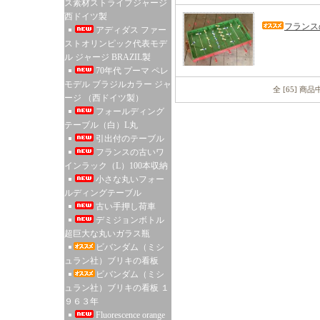
ス素材ストライプジャージ
西ドイツ製
フランス
アディダス ファー
ストオリンピック代表モデ
ル ジャージ BRAZIL製
70年代 プーマ ペレ
モデル ブラジルカラー ジャ
全 [65] 商
ージ （西ドイツ製）
フォールディング
テーブル（白）L丸
引出付のテーブル
フランスの古いワ
インラック（L）100本収納
小さな丸いフォー
ルディングテーブル
古い手押し荷車
デミジョンボトル
超巨大な丸いガラス瓶
ビバンダム（ミシ
ュラン社）ブリキの看板
ビバンダム（ミシ
ュラン社）ブリキの看板 １
９６３年
Fluorescence orange