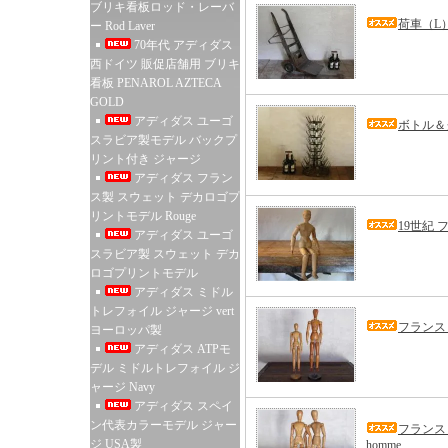
ブリキ看板ロッド・レーバ
荷車（L
ー Rod Laver
70年代 アディダス
西ドイツ 販促店舗用 ブリキ
看板 PENAROL AZTECA
GOLD
アディダス ユーゴ
ボトル＆
スラビア製モデル バックプ
リント付き ジャージ
アディダス フラン
ス製 スウェット デカロゴプ
リントモデル Rouge
19世紀
アディダス ユーゴ
スラビア製 スウェット デカ
ロゴプリントモデル
アディダス ミドル
トレフォイル ジャージ vert
フランス
ヨーロッパ製
アディダス ATPモ
デル ミドルトレフォイル ジ
ャージ Navy
アディダス スペイ
ン代表カラーモデル ジャー
フランス
ジ USA製
homme