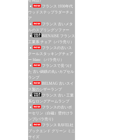
せ商品）
フランス 1930年代
ウッドステップラダーチェ
ア
フランス 古いメタ
ルのスプリングソファー
BIENAISE フランス
工業系 チェア（バラ売り）
フランスの古いス
クールスタッキングチェア
ー blanc （バラ売り）
フランスで見つけ
た 古い鋳鉄の丸いカプセル
ランプ
BELMAG 古いスイ
ス製のシザーランプ
フランス 古い 工業
系なロングアームランプ
フランスの古いポ
ーセリン（白磁）壁付けラ
ンプ(バラ売り)
フランス RAVEL社
ブックエンド グリーン ミニ
サイズ