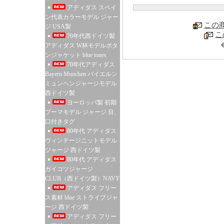
アディダス スペイ
ン代表カラーモデル ジャー
この
ジ USA製
こ
70年代西ドイツ製
アディダス W杯モデルボタ
ンジャケット blue tones
70年代アディダス
Bayern Munchen バイエルン
ミュンヘンジャージモデル
西ドイツ製
ヨーロッパ製 初期
プーマモデル ジャージ 目、
口付きタグ
80年代 アディダス
ヴィンテージニットモデル
ジャージ 西ドイツ製
80年代 アディダス
ガイコツジャージ
CLUB（西ドイツ製）NAVY
アディダス フリー
ス素材 blue ストライプジャ
ージ 西ドイツ製
アディダス フリー