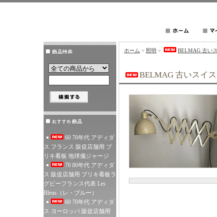
ホーム
>
照明
>
BELMAG 古
BELMAG 古いス
60 70年代 アディダ
ス フランス 販促店舗用 ブ
リキ看板 地球儀ジャージ
70 80年代 アディダ
ス 販促店舗用 ブリキ看板ラ
グビーフランス代表 Les
Bleus（レ・ブルー）
60 70年代 アディダ
ス ヨーロッパ 販促店舗用