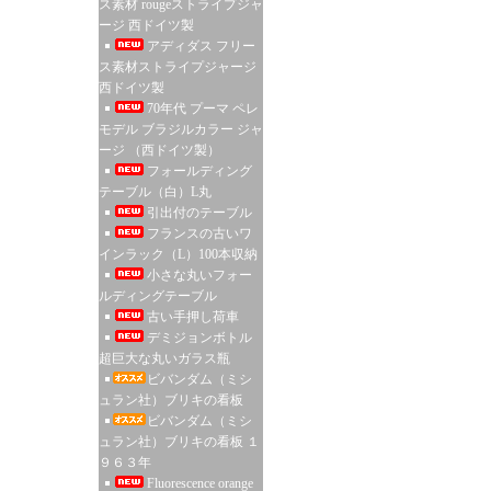
ス素材 rougeストライプジャ
ージ 西ドイツ製
アディダス フリー
ス素材ストライプジャージ
西ドイツ製
70年代 プーマ ペレ
モデル ブラジルカラー ジャ
ージ （西ドイツ製）
フォールディング
テーブル（白）L丸
引出付のテーブル
フランスの古いワ
インラック（L）100本収納
小さな丸いフォー
ルディングテーブル
古い手押し荷車
デミジョンボトル
超巨大な丸いガラス瓶
ビバンダム（ミシ
ュラン社）ブリキの看板
ビバンダム（ミシ
ュラン社）ブリキの看板 １
９６３年
Fluorescence orange