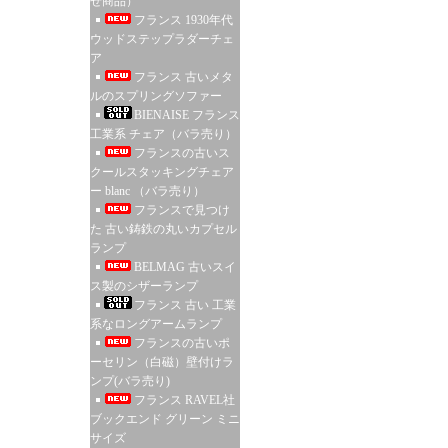
せ商品）
フランス 1930年代
ウッドステップラダーチェ
ア
フランス 古いメタ
ルのスプリングソファー
BIENAISE フランス
工業系 チェア（バラ売り）
フランスの古いス
クールスタッキングチェア
ー blanc （バラ売り）
フランスで見つけ
た 古い鋳鉄の丸いカプセル
ランプ
BELMAG 古いスイ
ス製のシザーランプ
フランス 古い 工業
系なロングアームランプ
フランスの古いポ
ーセリン（白磁）壁付けラ
ンプ(バラ売り)
フランス RAVEL社
ブックエンド グリーン ミニ
サイズ