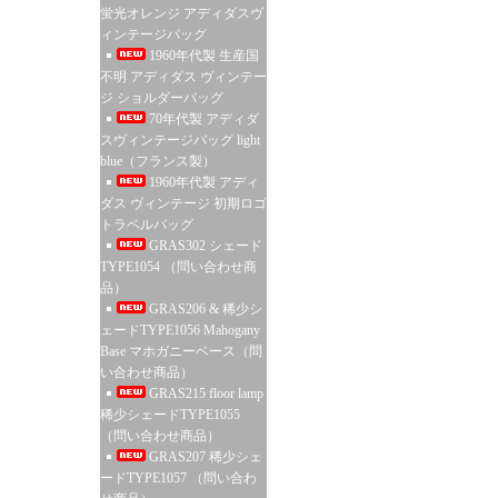
蛍光オレンジ アディダスヴ
ィンテージバッグ
1960年代製 生産国
不明 アディダス ヴィンテー
ジ ショルダーバッグ
70年代製 アディダ
スヴィンテージバッグ light
blue（フランス製）
1960年代製 アディ
ダス ヴィンテージ 初期ロゴ
トラベルバッグ
GRAS302 シェード
TYPE1054 （問い合わせ商
品）
GRAS206 & 稀少シ
ェードTYPE1056 Mahogany
Base マホガニーベース（問
い合わせ商品）
GRAS215 floor lamp
稀少シェードTYPE1055
（問い合わせ商品）
GRAS207 稀少シェ
ードTYPE1057 （問い合わ