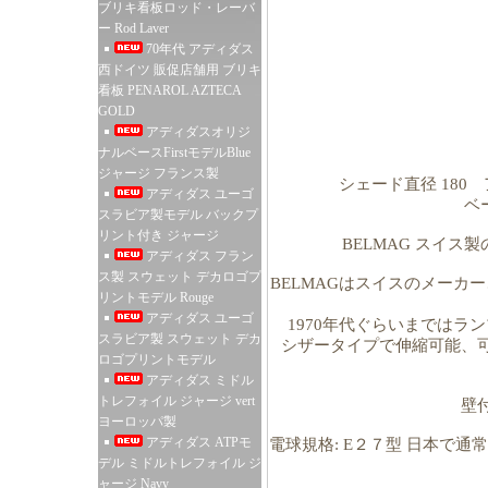
ブリキ看板ロッド・レーバ
ー Rod Laver
70年代 アディダス
西ドイツ 販促店舗用 ブリキ
看板 PENAROL AZTECA
GOLD
アディダスオリジ
ナルベースFirstモデルBlue
ジャージ フランス製
シェード直径 180 ア
アディダス ユーゴ
ベー
スラビア製モデル バックプ
リント付き ジャージ
BELMAG スイ
アディダス フラン
ス製 スウェット デカロゴプ
BELMAGはスイスのメーカ
リントモデル Rouge
アディダス ユーゴ
1970年代ぐらいまではラ
スラビア製 スウェット デカ
シザータイプで伸縮可能、
ロゴプリントモデル
アディダス ミドル
トレフォイル ジャージ vert
壁
ヨーロッパ製
アディダス ATPモ
電球規格: E２７型 日本で
デル ミドルトレフォイル ジ
ャージ Navy