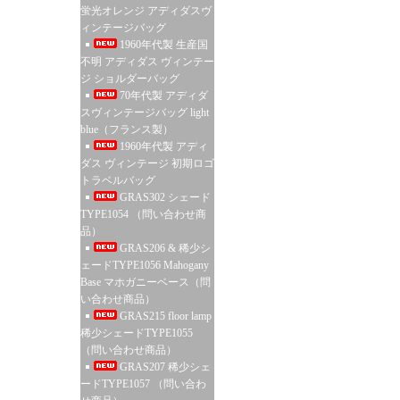
蛍光オレンジ アディダスヴ
ィンテージバッグ
1960年代製 生産国
不明 アディダス ヴィンテー
ジ ショルダーバッグ
70年代製 アディダ
スヴィンテージバッグ light
blue（フランス製）
1960年代製 アディ
ダス ヴィンテージ 初期ロゴ
トラベルバッグ
GRAS302 シェード
TYPE1054 （問い合わせ商
品）
GRAS206 & 稀少シ
ェードTYPE1056 Mahogany
Base マホガニーベース（問
い合わせ商品）
GRAS215 floor lamp
稀少シェードTYPE1055
（問い合わせ商品）
GRAS207 稀少シェ
ードTYPE1057 （問い合わ