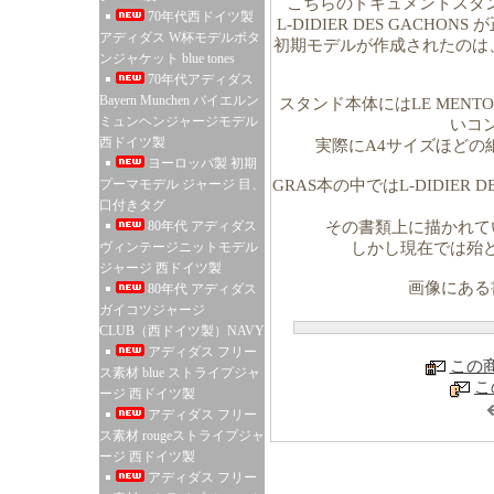
こちらのドキュメントスタン
70年代西ドイツ製
L-DIDIER DES GAC
アディダス W杯モデルボタ
初期モデルが作成されたのは、
ンジャケット blue tones
70年代アディダス
Bayern Munchen バイエルン
スタンド本体にはLE MEN
ミュンヘンジャージモデル
いコ
西ドイツ製
実際にA4サイズほどの
ヨーロッパ製 初期
プーマモデル ジャージ 目、
GRAS本の中ではL-DIDIER 
口付きタグ
80年代 アディダス
その書類上に描かれて
ヴィンテージニットモデル
しかし現在では殆
ジャージ 西ドイツ製
画像にある
80年代 アディダス
ガイコツジャージ
CLUB（西ドイツ製）NAVY
アディダス フリー
この
ス素材 blue ストライプジャ
こ
ージ 西ドイツ製
アディダス フリー
ス素材 rougeストライプジャ
ージ 西ドイツ製
アディダス フリー