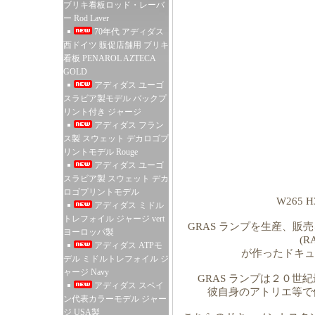
ブリキ看板ロッド・レーバ
ー Rod Laver
70年代 アディダス
西ドイツ 販促店舗用 ブリキ
看板 PENAROL AZTECA
GOLD
アディダス ユーゴ
スラビア製モデル バックプ
リント付き ジャージ
アディダス フラン
ス製 スウェット デカロゴプ
リントモデル Rouge
アディダス ユーゴ
スラビア製 スウェット デカ
ロゴプリントモデル
W265 
アディダス ミドル
トレフォイル ジャージ vert
GRAS ランプを生産、販売を行
ヨーロッパ製
(
アディダス ATPモ
が作ったドキュ
デル ミドルトレフォイル ジ
ャージ Navy
GRAS ランプは２０世紀最高
アディダス スペイ
彼自身のアトリエ等で
ン代表カラーモデル ジャー
ジ USA製