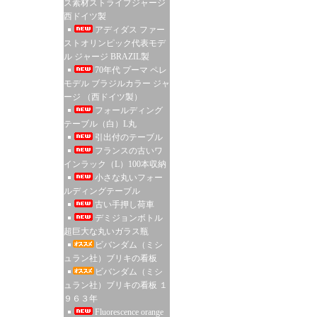
ス素材ストライプジャージ
西ドイツ製
アディダス ファー
ストオリンピック代表モデ
ル ジャージ BRAZIL製
70年代 プーマ ペレ
モデル ブラジルカラー ジャ
ージ （西ドイツ製）
フォールディング
テーブル（白）L丸
引出付のテーブル
フランスの古いワ
インラック（L）100本収納
小さな丸いフォー
ルディングテーブル
古い手押し荷車
デミジョンボトル
超巨大な丸いガラス瓶
ビバンダム（ミシ
ュラン社）ブリキの看板
ビバンダム（ミシ
ュラン社）ブリキの看板 １
９６３年
Fluorescence orange