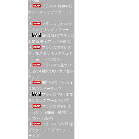
せ商品）
フランス 1930年代
ウッドステップラダーチェ
ア
フランス 古いメタ
ルのスプリングソファー
BIENAISE フランス
工業系 チェア（バラ売り）
フランスの古いス
クールスタッキングチェア
ー blanc （バラ売り）
フランスで見つけ
た 古い鋳鉄の丸いカプセル
ランプ
BELMAG 古いスイ
ス製のシザーランプ
フランス 古い 工業
系なロングアームランプ
フランスの古いポ
ーセリン（白磁）壁付けラ
ンプ(バラ売り)
フランス RAVEL社
ブックエンド グリーン ミニ
サイズ