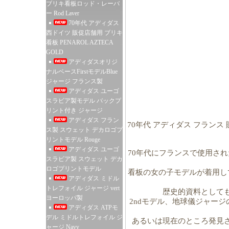
ブリキ看板ロッド・レーバ
ー Rod Laver
70年代 アディダス
西ドイツ 販促店舗用 ブリキ
看板 PENAROL AZTECA
GOLD
アディダスオリジ
ナルベースFirstモデルBlue
ジャージ フランス製
アディダス ユーゴ
スラビア製モデル バックプ
リント付き ジャージ
アディダス フラン
70年代 アディダス フランス
ス製 スウェット デカロゴプ
リントモデル Rouge
アディダス ユーゴ
70年代にフランスで使用さ
スラビア製 スウェット デカ
ロゴプリントモデル
看板の女の子モデルが着用し
アディダス ミドル
トレフォイル ジャージ vert
歴史的資料として
ヨーロッパ製
2ndモデル、地球儀ジャー
アディダス ATPモ
デル ミドルトレフォイル ジ
あるいは現在のところ発見
ャージ Navy