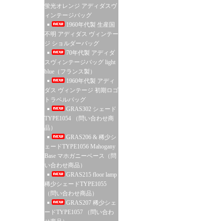
蛍光オレンジ アディダスヴ
ィンテージバッグ
1960年代製 生産国
不明 アディダス ヴィンテー
ジ ショルダーバッグ
70年代製 アディダ
スヴィンテージバッグ light
blue（フランス製）
1960年代製 アディ
ダス ヴィンテージ 初期ロゴ
トラベルバッグ
GRAS302 シェード
TYPE1054 （問い合わせ商
品）
GRAS206 & 稀少シ
ェードTYPE1056 Mahogany
Base マホガニーベース（問
い合わせ商品）
GRAS215 floor lamp
稀少シェードTYPE1055
（問い合わせ商品）
GRAS207 稀少シェ
ードTYPE1057 （問い合わ