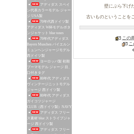
アディダス スペイ
壁にぶら下げ
ン代表カラーモデル ジャー
ジ USA製
古いものということを
70年代西ドイツ製
アディダス W杯モデルボタ
ンジャケット blue tones
この
70年代アディダス
こ
Bayern Munchen バイエルン
ミュンヘンジャージモデル
西ドイツ製
ヨーロッパ製 初期
プーマモデル ジャージ 目、
口付きタグ
80年代 アディダス
ヴィンテージニットモデル
ジャージ 西ドイツ製
80年代 アディダス
ガイコツジャージ
CLUB（西ドイツ製）NAVY
アディダス フリー
ス素材 blue ストライプジャ
ージ 西ドイツ製
アディダス フリー