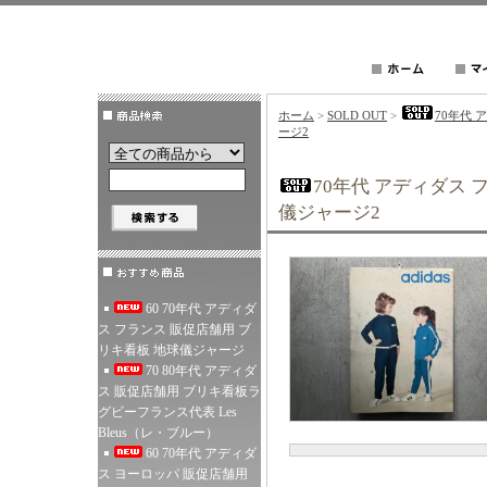
ホーム
>
SOLD OUT
>
70年代 
ージ2
70年代 アディダス 
儀ジャージ2
60 70年代 アディダ
ス フランス 販促店舗用 ブ
リキ看板 地球儀ジャージ
70 80年代 アディダ
ス 販促店舗用 ブリキ看板ラ
グビーフランス代表 Les
Bleus（レ・ブルー）
60 70年代 アディダ
ス ヨーロッパ 販促店舗用