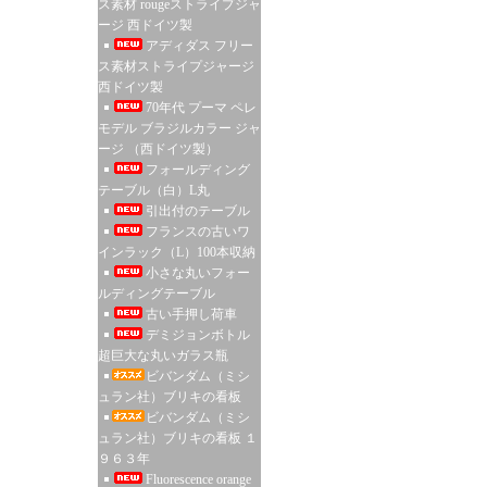
ス素材 rougeストライプジャ
ージ 西ドイツ製
アディダス フリー
ス素材ストライプジャージ
西ドイツ製
70年代 プーマ ペレ
モデル ブラジルカラー ジャ
ージ （西ドイツ製）
フォールディング
テーブル（白）L丸
引出付のテーブル
フランスの古いワ
インラック（L）100本収納
小さな丸いフォー
ルディングテーブル
古い手押し荷車
デミジョンボトル
超巨大な丸いガラス瓶
ビバンダム（ミシ
ュラン社）ブリキの看板
ビバンダム（ミシ
ュラン社）ブリキの看板 １
９６３年
Fluorescence orange