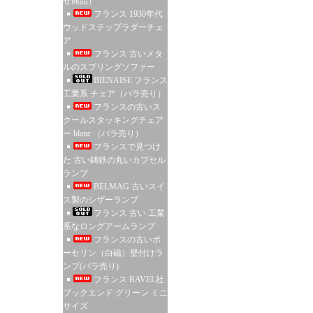
せ商品）
フランス 1930年代
ウッドステップラダーチェ
ア
フランス 古いメタ
ルのスプリングソファー
BIENAISE フランス
工業系 チェア（バラ売り）
フランスの古いス
クールスタッキングチェア
ー blanc （バラ売り）
フランスで見つけ
た 古い鋳鉄の丸いカプセル
ランプ
BELMAG 古いスイ
ス製のシザーランプ
フランス 古い 工業
系なロングアームランプ
フランスの古いポ
ーセリン（白磁）壁付けラ
ンプ(バラ売り)
フランス RAVEL社
ブックエンド グリーン ミニ
サイズ