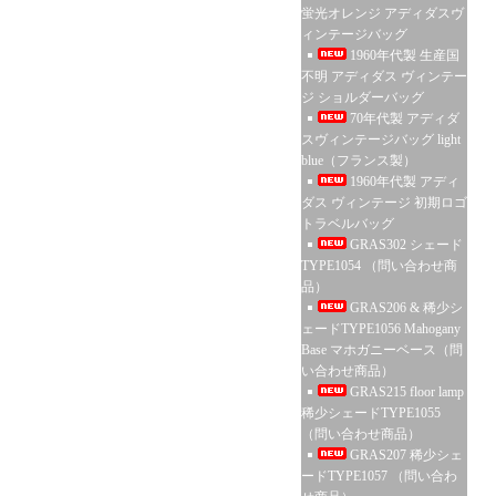
蛍光オレンジ アディダスヴ
ィンテージバッグ
1960年代製 生産国
不明 アディダス ヴィンテー
ジ ショルダーバッグ
70年代製 アディダ
スヴィンテージバッグ light
blue（フランス製）
1960年代製 アディ
ダス ヴィンテージ 初期ロゴ
トラベルバッグ
GRAS302 シェード
TYPE1054 （問い合わせ商
品）
GRAS206 & 稀少シ
ェードTYPE1056 Mahogany
Base マホガニーベース（問
い合わせ商品）
GRAS215 floor lamp
稀少シェードTYPE1055
（問い合わせ商品）
GRAS207 稀少シェ
ードTYPE1057 （問い合わ