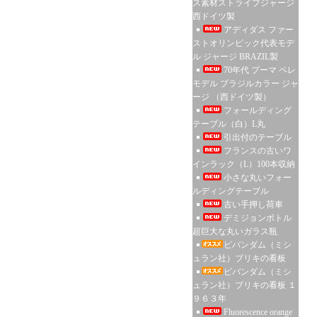
ス素材ストライプジャージ
西ドイツ製
アディダス ファー
ストオリンピック代表モデ
ル ジャージ BRAZIL製
70年代 プーマ ペレ
モデル ブラジルカラー ジャ
ージ （西ドイツ製）
フォールディング
テーブル（白）L丸
引出付のテーブル
フランスの古いワ
インラック（L）100本収納
小さな丸いフォー
ルディングテーブル
古い手押し荷車
デミジョンボトル
超巨大な丸いガラス瓶
ビバンダム（ミシ
ュラン社）ブリキの看板
ビバンダム（ミシ
ュラン社）ブリキの看板 １
９６３年
Fluorescence orange