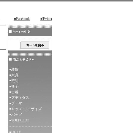
■Facebook
■Twitter
雑貨
家具
照明
椅子
古着
アディダス
プーマ
キッズ ミニ サイズ
バッグ
SOLD OUT
HOLD