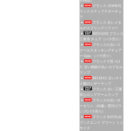
せ商品）
フランス 1930年代
ウッドステップラダーチェ
ア
フランス 古いメタ
ルのスプリングソファー
BIENAISE フランス
工業系 チェア（バラ売り）
フランスの古いス
クールスタッキングチェア
ー blanc （バラ売り）
フランスで見つけ
た 古い鋳鉄の丸いカプセル
ランプ
BELMAG 古いスイ
ス製のシザーランプ
フランス 古い 工業
系なロングアームランプ
フランスの古いポ
ーセリン（白磁）壁付けラ
ンプ(バラ売り)
フランス RAVEL社
ブックエンド グリーン ミニ
サイズ