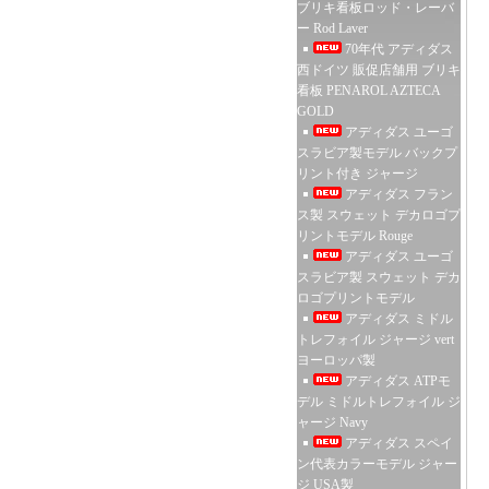
ブリキ看板ロッド・レーバ
ー Rod Laver
70年代 アディダス
西ドイツ 販促店舗用 ブリキ
看板 PENAROL AZTECA
GOLD
アディダス ユーゴ
スラビア製モデル バックプ
リント付き ジャージ
アディダス フラン
ス製 スウェット デカロゴプ
リントモデル Rouge
アディダス ユーゴ
スラビア製 スウェット デカ
ロゴプリントモデル
アディダス ミドル
トレフォイル ジャージ vert
ヨーロッパ製
アディダス ATPモ
デル ミドルトレフォイル ジ
ャージ Navy
アディダス スペイ
ン代表カラーモデル ジャー
ジ USA製