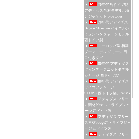
70年代西ドイツ製
アディダス W杯モデルボタ
ンジャケット blue tones
70年代アディダス
Bayern Munchen バイエルン
ミュンヘンジャージモデル
西ドイツ製
ヨーロッパ製 初期
プーマモデル ジャージ 目、
口付きタグ
80年代 アディダス
ヴィンテージニットモデル
ジャージ 西ドイツ製
80年代 アディダス
ガイコツジャージ
CLUB（西ドイツ製）NAVY
アディダス フリー
ス素材 blue ストライプジャ
ージ 西ドイツ製
アディダス フリー
ス素材 rougeストライプジャ
ージ 西ドイツ製
アディダス フリー