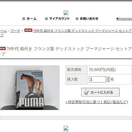
■instagram
ホーム
>
プーマ
>
70年代 箱付き フランス製 デッドストック プーマジャージ セットア
ップ
70年代 箱付き フランス製 デッドストック プーマジャージ セットア
ップ
販売価格
59,800円(内税)
購入数
着
» 特定商取引法に基づく表記 (返品など)