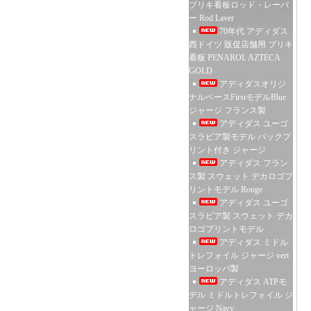
ブリキ看板ロッド・レーバ
ー Rod Laver
70年代 アディダス
西ドイツ 販促店舗用 ブリキ
看板 PENAROL AZTECA
GOLD
アディダスオリジ
ナルベースFirstモデルBlue
ジャージ フランス製
アディダス ユーゴ
スラビア製モデル バックプ
リント付き ジャージ
アディダス フラン
ス製 スウェット デカロゴプ
リントモデル Rouge
アディダス ユーゴ
スラビア製 スウェット デカ
ロゴプリントモデル
アディダス ミドル
トレフォイル ジャージ vert
ヨーロッパ製
アディダス ATPモ
デル ミドルトレフォイル ジ
ャージ Navy