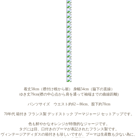
着丈58cm（襟付け根から裾） 身幅54cm（脇下の直線）
ゆき丈79cm(襟の中心点から肩を通って袖端までの曲線距離)
パンツサイズ ウエスト約62～86cm、股下約70cm
70年代 箱付き フランス製 デッドストック プーマジャージ セットアップです。
色も鮮やかなオレンジが特徴的なジャージです。
タグには目、口付きのプーマが表記されたフランス製です。
ヴィンテージアディダスの箱付きも珍しいですが、プーマは生産数も少ない為に、