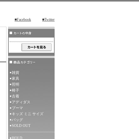
■Facebook
■Twitter
雑貨
家具
照明
椅子
古着
アディダス
プーマ
キッズ ミニ サイズ
バッグ
SOLD OUT
HOLD