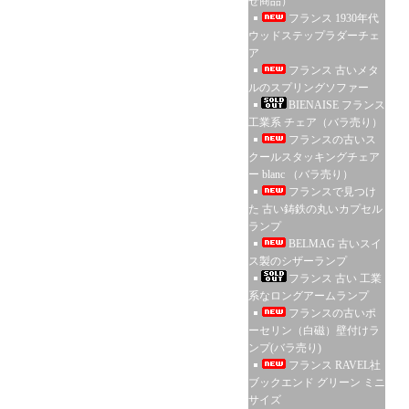
せ商品）
フランス 1930年代
ウッドステップラダーチェ
ア
フランス 古いメタ
ルのスプリングソファー
BIENAISE フランス
工業系 チェア（バラ売り）
フランスの古いス
クールスタッキングチェア
ー blanc （バラ売り）
フランスで見つけ
た 古い鋳鉄の丸いカプセル
ランプ
BELMAG 古いスイ
ス製のシザーランプ
フランス 古い 工業
系なロングアームランプ
フランスの古いポ
ーセリン（白磁）壁付けラ
ンプ(バラ売り)
フランス RAVEL社
ブックエンド グリーン ミニ
サイズ