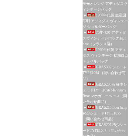
蛍光オレンジ アディダスヴ
ィンテージバッグ
1960年代製 生産国
不明 アディダス ヴィンテー
ジ ショルダーバッグ
70年代製 アディダ
スヴィンテージバッグ light
blue（フランス製）
1960年代製 アディ
ダス ヴィンテージ 初期ロゴ
トラベルバッグ
GRAS302 シェード
TYPE1054 （問い合わせ商
品）
GRAS206 & 稀少シ
ェードTYPE1056 Mahogany
Base マホガニーベース（問
い合わせ商品）
GRAS215 floor lamp
稀少シェードTYPE1055
（問い合わせ商品）
GRAS207 稀少シェ
ードTYPE1057 （問い合わ