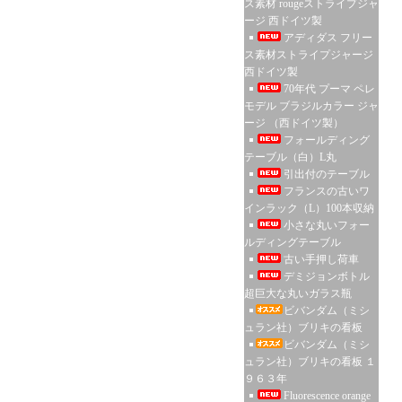
ス素材 rougeストライプジャ
ージ 西ドイツ製
アディダス フリー
ス素材ストライプジャージ
西ドイツ製
70年代 プーマ ペレ
モデル ブラジルカラー ジャ
ージ （西ドイツ製）
フォールディング
テーブル（白）L丸
引出付のテーブル
フランスの古いワ
インラック（L）100本収納
小さな丸いフォー
ルディングテーブル
古い手押し荷車
デミジョンボトル
超巨大な丸いガラス瓶
ビバンダム（ミシ
ュラン社）ブリキの看板
ビバンダム（ミシ
ュラン社）ブリキの看板 １
９６３年
Fluorescence orange