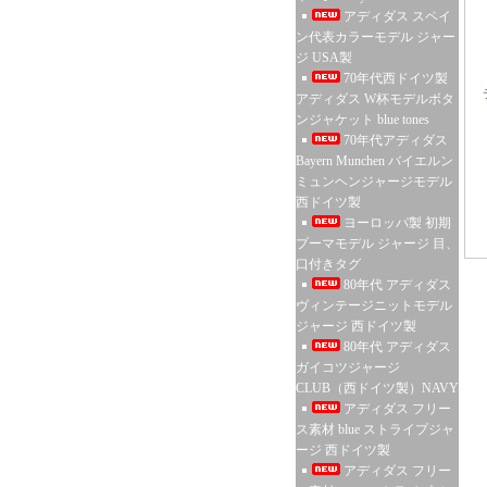
アディダス スペイ
ン代表カラーモデル ジャー
ジ USA製
70年代西ドイツ製
アディダス W杯モデルボタ
ンジャケット blue tones
70年代アディダス
Bayern Munchen バイエルン
ミュンヘンジャージモデル
西ドイツ製
ヨーロッパ製 初期
プーマモデル ジャージ 目、
口付きタグ
80年代 アディダス
ヴィンテージニットモデル
ジャージ 西ドイツ製
80年代 アディダス
ガイコツジャージ
CLUB（西ドイツ製）NAVY
アディダス フリー
ス素材 blue ストライプジャ
ージ 西ドイツ製
アディダス フリー