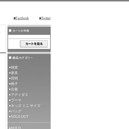
■Facebook
■Twitter
ツ
）
雑貨
家具
照明
椅子
古着
アディダス
プーマ
キッズ ミニ サイズ
バッグ
SOLD OUT
HOLD