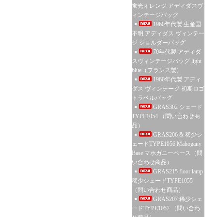
蛍光オレンジ アディダスヴ
ィンテージバッグ
1960年代製 生産国
不明 アディダス ヴィンテー
ジ ショルダーバッグ
70年代製 アディダ
スヴィンテージバッグ light
blue（フランス製）
1960年代製 アディ
ダス ヴィンテージ 初期ロゴ
トラベルバッグ
GRAS302 シェード
TYPE1054 （問い合わせ商
品）
GRAS206 & 稀少シ
ェードTYPE1056 Mahogany
Base マホガニーベース（問
い合わせ商品）
GRAS215 floor lamp
稀少シェードTYPE1055
（問い合わせ商品）
GRAS207 稀少シェ
ードTYPE1057 （問い合わ