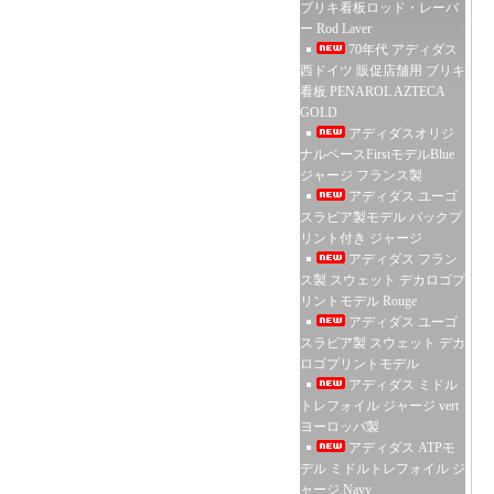
ブリキ看板ロッド・レーバ
ー Rod Laver
70年代 アディダス
西ドイツ 販促店舗用 ブリキ
看板 PENAROL AZTECA
GOLD
アディダスオリジ
ナルベースFirstモデルBlue
ジャージ フランス製
アディダス ユーゴ
スラビア製モデル バックプ
リント付き ジャージ
アディダス フラン
ス製 スウェット デカロゴプ
リントモデル Rouge
アディダス ユーゴ
スラビア製 スウェット デカ
ロゴプリントモデル
アディダス ミドル
トレフォイル ジャージ vert
ヨーロッパ製
アディダス ATPモ
デル ミドルトレフォイル ジ
ャージ Navy