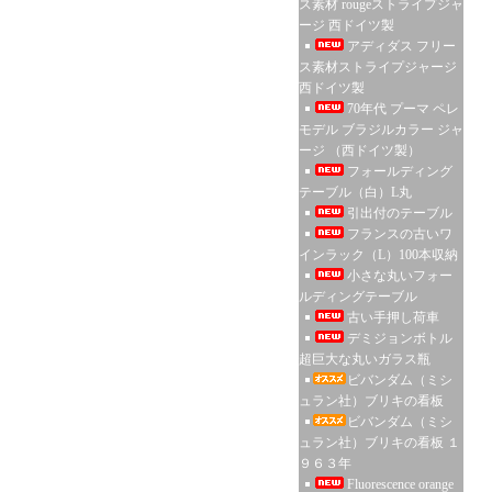
ス素材 rougeストライプジャ
ージ 西ドイツ製
アディダス フリー
ス素材ストライプジャージ
西ドイツ製
70年代 プーマ ペレ
モデル ブラジルカラー ジャ
ージ （西ドイツ製）
フォールディング
テーブル（白）L丸
引出付のテーブル
フランスの古いワ
インラック（L）100本収納
小さな丸いフォー
ルディングテーブル
古い手押し荷車
デミジョンボトル
超巨大な丸いガラス瓶
ビバンダム（ミシ
ュラン社）ブリキの看板
ビバンダム（ミシ
ュラン社）ブリキの看板 １
９６３年
Fluorescence orange