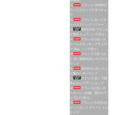
せ商品）
フランス 1930年代
ウッドステップラダーチェ
ア
フランス 古いメタ
ルのスプリングソファー
BIENAISE フランス
工業系 チェア（バラ売り）
フランスの古いス
クールスタッキングチェア
ー blanc （バラ売り）
フランスで見つけ
た 古い鋳鉄の丸いカプセル
ランプ
BELMAG 古いスイ
ス製のシザーランプ
フランス 古い 工業
系なロングアームランプ
フランスの古いポ
ーセリン（白磁）壁付けラ
ンプ(バラ売り)
フランス RAVEL社
ブックエンド グリーン ミニ
サイズ