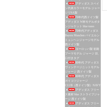
アディダス スペイ
ン代表カラーモデル ジャー
ジ USA製
70年代西ドイツ製
アディダス W杯モデルボタ
ンジャケット blue tones
70年代アディダス
Bayern Munchen バイエルン
ミュンヘンジャージモデル
西ドイツ製
ヨーロッパ製 初期
プーマモデル ジャージ 目、
口付きタグ
80年代 アディダス
ヴィンテージニットモデル
ジャージ 西ドイツ製
80年代 アディダス
ガイコツジャージ
CLUB（西ドイツ製）NAVY
アディダス フリー
ス素材 blue ストライプジャ
ージ 西ドイツ製
アディダス フリー