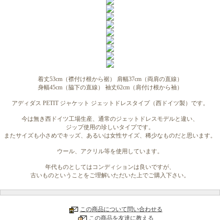
着丈53cm（襟付け根から裾） 肩幅37cm（両肩の直線）
身幅45cm（脇下の直線） 袖丈62cm（肩付け根から袖）
アディダス PETIT ジャケット ジェットドレスタイプ（西ドイツ製）です。
今は無き西ドイツ工場生産、通常のジェットドレスモデルと違い、
ジップ使用の珍しいタイプです。
またサイズも小さめでキッズ、あるいは女性サイズ、稀少なものだと思います。
ウール、アクリル等を使用しています。
年代ものとしてはコンディションは良いですが、
古いものということをご理解いただいた上でご購入下さい。
この商品について問い合わせる
この商品を友達に教える