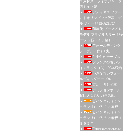
ス素材ストライプジャージ
西ドイツ製
アディダス ファー
ストオリンピック代表モデ
ル ジャージ BRAZIL製
70年代 プーマ ペレ
モデル ブラジルカラー ジャ
ージ （西ドイツ製）
フォールディング
テーブル（白）L丸
引出付のテーブル
フランスの古いワ
インラック（L）100本収納
小さな丸いフォー
ルディングテーブル
古い手押し荷車
デミジョンボトル
超巨大な丸いガラス瓶
ビバンダム（ミシ
ュラン社）ブリキの看板
ビバンダム（ミシ
ュラン社）ブリキの看板 １
９６３年
Fluorescence orange