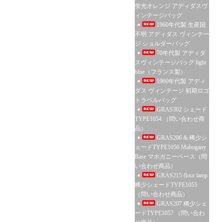
蛍光オレンジ アディダスヴ
ィンテージバッグ
1960年代製 生産国
不明 アディダス ヴィンテー
ジ ショルダーバッグ
70年代製 アディダ
スヴィンテージバッグ light
blue（フランス製）
1960年代製 アディ
ダス ヴィンテージ 初期ロゴ
トラベルバッグ
GRAS302 シェード
TYPE1054 （問い合わせ商
品）
GRAS206 & 稀少シ
ェードTYPE1056 Mahogany
Base マホガニーベース（問
い合わせ商品）
GRAS215 floor lamp
稀少シェードTYPE1055
（問い合わせ商品）
GRAS207 稀少シェ
ードTYPE1057 （問い合わ