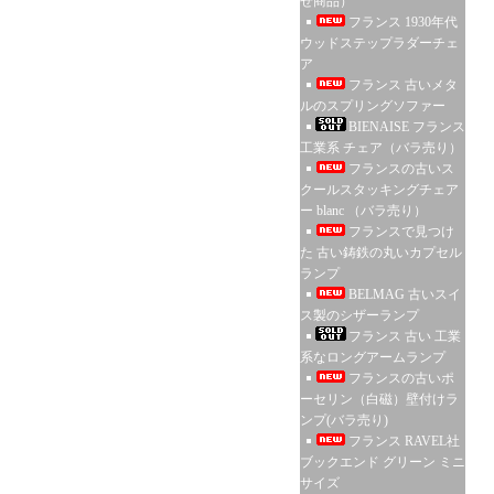
せ商品）
フランス 1930年代
ウッドステップラダーチェ
ア
フランス 古いメタ
ルのスプリングソファー
BIENAISE フランス
工業系 チェア（バラ売り）
フランスの古いス
クールスタッキングチェア
ー blanc （バラ売り）
フランスで見つけ
た 古い鋳鉄の丸いカプセル
ランプ
BELMAG 古いスイ
ス製のシザーランプ
フランス 古い 工業
系なロングアームランプ
フランスの古いポ
ーセリン（白磁）壁付けラ
ンプ(バラ売り)
フランス RAVEL社
ブックエンド グリーン ミニ
サイズ