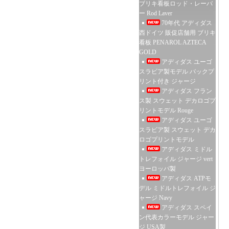
ブリキ看板ロッド・レーバ
ー Rod Laver
70年代 アディダス
西ドイツ 販促店舗用 ブリキ
看板 PENAROL AZTECA
GOLD
アディダス ユーゴ
スラビア製モデル バックプ
リント付き ジャージ
アディダス フラン
ス製 スウェット デカロゴプ
リントモデル Rouge
アディダス ユーゴ
スラビア製 スウェット デカ
ロゴプリントモデル
アディダス ミドル
トレフォイル ジャージ vert
ヨーロッパ製
アディダス ATPモ
デル ミドルトレフォイル ジ
ャージ Navy
アディダス スペイ
ン代表カラーモデル ジャー
ジ USA製