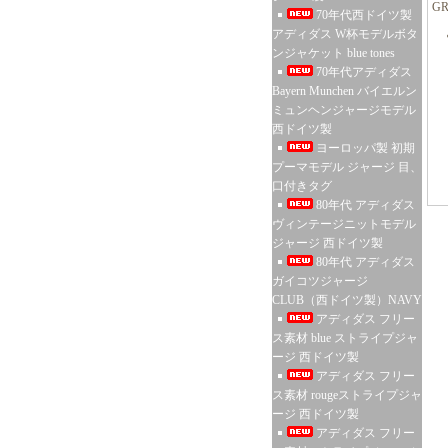
G
70年代西ドイツ製
アディダス W杯モデルボタ
ンジャケット blue tones
70年代アディダス
Bayern Munchen バイエルン
ミュンヘンジャージモデル
西ドイツ製
ヨーロッパ製 初期
プーマモデル ジャージ 目、
口付きタグ
80年代 アディダス
ヴィンテージニットモデル
ジャージ 西ドイツ製
80年代 アディダス
ガイコツジャージ
CLUB（西ドイツ製）NAVY
アディダス フリー
ス素材 blue ストライプジャ
ージ 西ドイツ製
アディダス フリー
ス素材 rougeストライプジャ
ージ 西ドイツ製
アディダス フリー