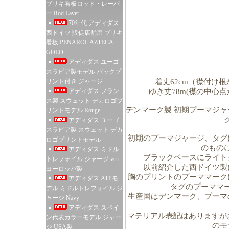
ブリキ看板ロッド・レーバ
ー Rod Laver
70年代 アディダス
西ドイツ 販促店舗用 ブリキ
看板 PENAROL AZTECA
GOLD
アディダス ユーゴ
スラビア製モデル バックプ
リント付き ジャージ
着丈62cm（襟付け根
アディダス フラン
ゆき丈78m(襟の中心
ス製 スウェット デカロゴプ
デンマーク製 初期プーマジャ
リントモデル Rouge
アディダス ユーゴ
スラビア製 スウェット デカ
初期のプーマジャージ、タグ
ロゴプリントモデル
のもの
アディダス ミドル
ブラックベースにライト
トレフォイル ジャージ vert
以前紹介した西ドイツ製
ヨーロッパ製
胸のプリントのプーママーク
アディダス ATPモ
タグのプーママ
デル ミドルトレフォイル ジ
生産国はデンマーク、プーマ
ャージ Navy
アディダス スペイ
マテリアル表記はありますがお
ン代表カラーモデル ジャー
のモ
ジ USA製