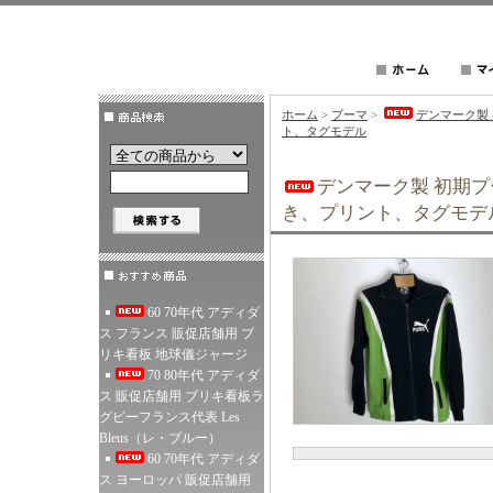
ホーム
>
プーマ
>
デンマーク製
ト、タグモデル
デンマーク製 初期プ
き、プリント、タグモデ
60 70年代 アディダ
ス フランス 販促店舗用 ブ
リキ看板 地球儀ジャージ
70 80年代 アディダ
ス 販促店舗用 ブリキ看板ラ
グビーフランス代表 Les
Bleus（レ・ブルー）
60 70年代 アディダ
ス ヨーロッパ 販促店舗用