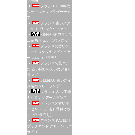
せ商品）
フランス 1930年代
ウッドステップラダーチェ
ア
フランス 古いメタ
ルのスプリングソファー
BIENAISE フランス
工業系 チェア（バラ売り）
フランスの古いス
クールスタッキングチェア
ー blanc （バラ売り）
フランスで見つけ
た 古い鋳鉄の丸いカプセル
ランプ
BELMAG 古いスイ
ス製のシザーランプ
フランス 古い 工業
系なロングアームランプ
フランスの古いポ
ーセリン（白磁）壁付けラ
ンプ(バラ売り)
フランス RAVEL社
ブックエンド グリーン ミニ
サイズ