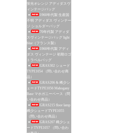
蛍光オレンジ アディダスヴ
ィンテージバッグ
1960年代製 生産国
不明 アディダス ヴィンテー
ジ ショルダーバッグ
70年代製 アディダ
スヴィンテージバッグ light
blue（フランス製）
1960年代製 アディ
ダス ヴィンテージ 初期ロゴ
トラベルバッグ
GRAS302 シェード
TYPE1054 （問い合わせ商
品）
GRAS206 & 稀少シ
ェードTYPE1056 Mahogany
Base マホガニーベース（問
い合わせ商品）
GRAS215 floor lamp
稀少シェードTYPE1055
（問い合わせ商品）
GRAS207 稀少シェ
ードTYPE1057 （問い合わ