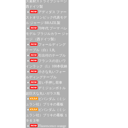
ス素材ストライプジャージ
西ドイツ製
アディダス ファー
ストオリンピック代表モデ
ル ジャージ BRAZIL製
70年代 プーマ ペレ
モデル ブラジルカラー ジャ
ージ （西ドイツ製）
フォールディング
テーブル（白）L丸
引出付のテーブル
フランスの古いワ
インラック（L）100本収納
小さな丸いフォー
ルディングテーブル
古い手押し荷車
デミジョンボトル
超巨大な丸いガラス瓶
ビバンダム（ミシ
ュラン社）ブリキの看板
ビバンダム（ミシ
ュラン社）ブリキの看板 １
９６３年
Fluorescence orange