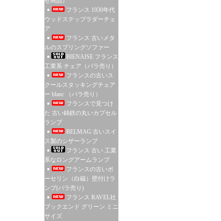
せ商品）
フランス 1930年代
ウッドステップラダーチェ
ア
フランス 古いメタ
ルのスプリングソファー
BIENAISE フランス
工業系 チェア（バラ売り）
フランスの古いス
クールスタッキングチェア
ー blanc （バラ売り）
フランスで見つけ
た 古い鋳鉄の丸いカプセル
ランプ
BELMAG 古いスイ
ス製のシザーランプ
フランス 古い 工業
系なロングアームランプ
フランスの古いポ
ーセリン（白磁）壁付けラ
ンプ(バラ売り)
フランス RAVEL社
ブックエンド グリーン ミニ
サイズ