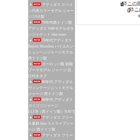
この
アディダス スペイ
こ
ン代表カラーモデル ジャー
ジ USA製
70年代西ドイツ製
アディダス W杯モデルボタ
ンジャケット blue tones
70年代アディダス
Bayern Munchen バイエルン
ミュンヘンジャージモデル
西ドイツ製
ヨーロッパ製 初期
プーマモデル ジャージ 目、
口付きタグ
80年代 アディダス
ヴィンテージニットモデル
ジャージ 西ドイツ製
80年代 アディダス
ガイコツジャージ
CLUB（西ドイツ製）NAVY
アディダス フリー
ス素材 blue ストライプジャ
ージ 西ドイツ製
アディダス フリー