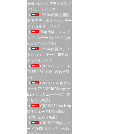
蛍光オレンジ アディダスヴ
ィンテージバッグ
1960年代製 生産国
不明 アディダス ヴィンテー
ジ ショルダーバッグ
70年代製 アディダ
スヴィンテージバッグ light
blue（フランス製）
1960年代製 アディ
ダス ヴィンテージ 初期ロゴ
トラベルバッグ
GRAS302 シェード
TYPE1054 （問い合わせ商
品）
GRAS206 & 稀少シ
ェードTYPE1056 Mahogany
Base マホガニーベース（問
い合わせ商品）
GRAS215 floor lamp
稀少シェードTYPE1055
（問い合わせ商品）
GRAS207 稀少シェ
ードTYPE1057 （問い合わ