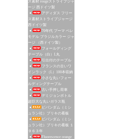
ス素材 rougeストライプジャ
ージ 西ドイツ製
アディダス フリー
ス素材ストライプジャージ
西ドイツ製
70年代 プーマ ペレ
モデル ブラジルカラー ジャ
ージ （西ドイツ製）
フォールディング
テーブル（白）L丸
引出付のテーブル
フランスの古いワ
インラック（L）100本収納
小さな丸いフォー
ルディングテーブル
古い手押し荷車
デミジョンボトル
超巨大な丸いガラス瓶
ビバンダム（ミシ
ュラン社）ブリキの看板
ビバンダム（ミシ
ュラン社）ブリキの看板 １
９６３年
Fluorescence orange