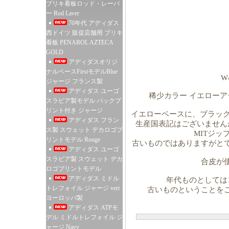
ブリキ看板ロッド・レーバ
ー Rod Laver
70年代 アディダス
西ドイツ 販促店舗用 ブリキ
看板 PENAROL AZTECA
GOLD
アディダスオリジ
ナルベースFirstモデルBlue
W
ジャージ フランス製
アディダス ユーゴ
稀少カラー イエローア
スラビア製モデル バックプ
リント付き ジャージ
イエローベースに、ブラックの
アディダス フラン
生産国表記はございません
ス製 スウェット デカロゴプ
MITジ
リントモデル Rouge
古いものではありますがと
アディダス ユーゴ
スラビア製 スウェット デカ
合皮が
ロゴプリントモデル
アディダス ミドル
年代ものとしては
トレフォイル ジャージ vert
古いものということを
ヨーロッパ製
アディダス ATPモ
デル ミドルトレフォイル ジ
ャージ Navy