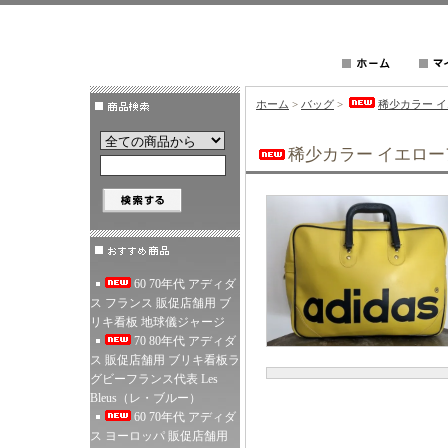
ホーム
>
バッグ
>
稀少カラー 
稀少カラー イエロ
60 70年代 アディダ
ス フランス 販促店舗用 ブ
リキ看板 地球儀ジャージ
70 80年代 アディダ
ス 販促店舗用 ブリキ看板ラ
グビーフランス代表 Les
Bleus（レ・ブルー）
60 70年代 アディダ
ス ヨーロッパ 販促店舗用