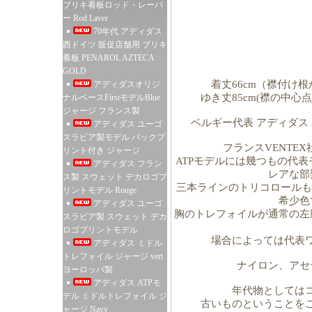
ブリキ看板ロッド・レーバ
ー Rod Laver
70年代 アディダス
西ドイツ 販促店舗用 ブリキ
看板 PENAROL AZTECA
GOLD
着丈66cm（襟付け根
アディダスオリジ
ゆき丈85cm(襟の中
ナルベースFirstモデルBlue
ジャージ フランス製
ベルギー代表 アディダス 
アディダス ユーゴ
スラビア製モデル バックプ
フランスVENTE
リント付き ジャージ
ATPモデルには幾つもの代
アディダス フラン
レアな部
ス製 スウェット デカロゴプ
三本ラインのトリコロールも
リントモデル Rouge
希少色
アディダス ユーゴ
胸のトレフォイルが通常の左
スラビア製 スウェット デカ
ロゴプリントモデル
場合によっては代表
アディダス ミドル
トレフォイル ジャージ vert
ナイロン、アセ
ヨーロッパ製
アディダス ATPモ
年代物としては
デル ミドルトレフォイル ジ
古いものということを
ャージ Navy