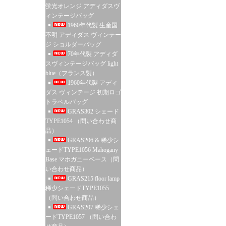
蛍光オレンジ アディダスヴ
ィンテージバッグ
1960年代製 生産国
不明 アディダス ヴィンテー
ジ ショルダーバッグ
70年代製 アディダ
スヴィンテージバッグ light
blue（フランス製）
1960年代製 アディ
ダス ヴィンテージ 初期ロゴ
トラベルバッグ
GRAS302 シェード
TYPE1054 （問い合わせ商
品）
GRAS206 & 稀少シ
ェードTYPE1056 Mahogany
Base マホガニーベース（問
い合わせ商品）
GRAS215 floor lamp
稀少シェードTYPE1055
（問い合わせ商品）
GRAS207 稀少シェ
ードTYPE1057 （問い合わ