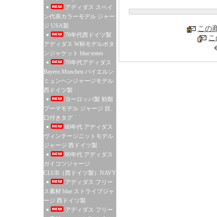
アディダス スペイ
ン代表カラーモデル ジャー
ジ USA製
この
70年代西ドイツ製
こ
アディダス W杯モデルボタ
ンジャケット blue tones
70年代アディダス
Bayern Munchen バイエルン
ミュンヘンジャージモデル
西ドイツ製
ヨーロッパ製 初期
プーマモデル ジャージ 目、
口付きタグ
80年代 アディダス
ヴィンテージニットモデル
ジャージ 西ドイツ製
80年代 アディダス
ガイコツジャージ
CLUB（西ドイツ製）NAVY
アディダス フリー
ス素材 blue ストライプジャ
ージ 西ドイツ製
アディダス フリー