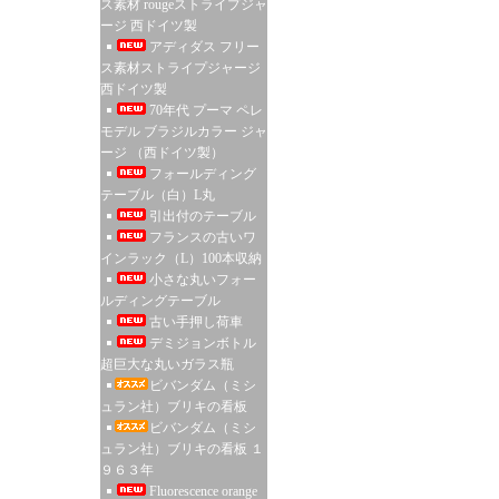
ス素材 rougeストライプジャ
ージ 西ドイツ製
アディダス フリー
ス素材ストライプジャージ
西ドイツ製
70年代 プーマ ペレ
モデル ブラジルカラー ジャ
ージ （西ドイツ製）
フォールディング
テーブル（白）L丸
引出付のテーブル
フランスの古いワ
インラック（L）100本収納
小さな丸いフォー
ルディングテーブル
古い手押し荷車
デミジョンボトル
超巨大な丸いガラス瓶
ビバンダム（ミシ
ュラン社）ブリキの看板
ビバンダム（ミシ
ュラン社）ブリキの看板 １
９６３年
Fluorescence orange