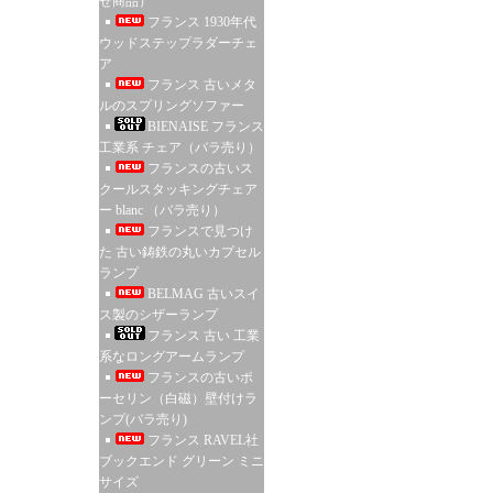
せ商品）
フランス 1930年代
ウッドステップラダーチェ
ア
フランス 古いメタ
ルのスプリングソファー
BIENAISE フランス
工業系 チェア（バラ売り）
フランスの古いス
クールスタッキングチェア
ー blanc （バラ売り）
フランスで見つけ
た 古い鋳鉄の丸いカプセル
ランプ
BELMAG 古いスイ
ス製のシザーランプ
フランス 古い 工業
系なロングアームランプ
フランスの古いポ
ーセリン（白磁）壁付けラ
ンプ(バラ売り)
フランス RAVEL社
ブックエンド グリーン ミニ
サイズ