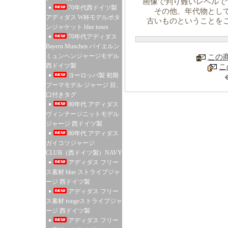
画像で判り難いレベルで
70年代西ドイツ製
その他、年代物とし
アディダス W杯モデルボタ
古いものということを
ンジャケット blue tones
70年代アディダス
Bayern Munchen バイエルン
ミュンヘンジャージモデル
この
西ドイツ製
こ
ヨーロッパ製 初期
プーマモデル ジャージ 目、
口付きタグ
80年代 アディダス
ヴィンテージニットモデル
ジャージ 西ドイツ製
80年代 アディダス
ガイコツジャージ
CLUB（西ドイツ製）NAVY
アディダス フリー
ス素材 blue ストライプジャ
ージ 西ドイツ製
アディダス フリー
ス素材 rougeストライプジャ
ージ 西ドイツ製
アディダス フリー