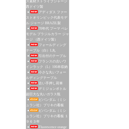
ス素材ストライプジャージ
西ドイツ製
アディダス ファー
ストオリンピック代表モデ
ル ジャージ BRAZIL製
70年代 プーマ ペレ
モデル ブラジルカラー ジャ
ージ （西ドイツ製）
フォールディング
テーブル（白）L丸
引出付のテーブル
フランスの古いワ
インラック（L）100本収納
小さな丸いフォー
ルディングテーブル
古い手押し荷車
デミジョンボトル
超巨大な丸いガラス瓶
ビバンダム（ミシ
ュラン社）ブリキの看板
ビバンダム（ミシ
ュラン社）ブリキの看板 １
９６３年
Fluorescence orange