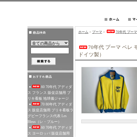
ホーム
>
プーマ
>
70年代 プー
70年代 プーマ ペレ
ドイツ製）
60 70年代 アディダ
ス フランス 販促店舗用 ブ
リキ看板 地球儀ジャージ
70 80年代 アディダ
ス 販促店舗用 ブリキ看板ラ
グビーフランス代表 Les
Bleus（レ・ブルー）
60 70年代 アディダ
ス ヨーロッパ 販促店舗用