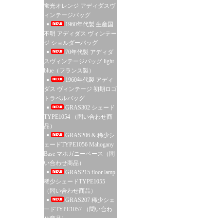
蛍光オレンジ アディダスヴ
ィンテージバッグ
1960年代製 生産国
不明 アディダス ヴィンテー
ジ ショルダーバッグ
70年代製 アディダ
スヴィンテージバッグ light
blue（フランス製）
1960年代製 アディ
ダス ヴィンテージ 初期ロゴ
トラベルバッグ
GRAS302 シェード
TYPE1054 （問い合わせ商
品）
GRAS206 & 稀少シ
ェードTYPE1056 Mahogany
Base マホガニーベース（問
い合わせ商品）
GRAS215 floor lamp
稀少シェードTYPE1055
（問い合わせ商品）
GRAS207 稀少シェ
ードTYPE1057 （問い合わ