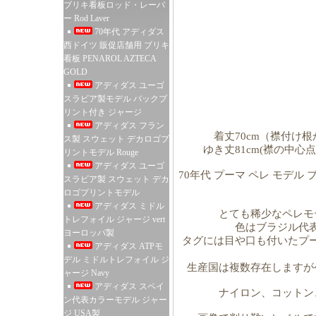
ブリキ看板ロッド・レーバ
ー Rod Laver
70年代 アディダス
西ドイツ 販促店舗用 ブリキ
看板 PENAROL AZTECA
GOLD
アディダス ユーゴ
スラビア製モデル バックプ
リント付き ジャージ
アディダス フラン
着丈70cm（襟付け根
ス製 スウェット デカロゴプ
ゆき丈81cm(襟の中
リントモデル Rouge
アディダス ユーゴ
70年代 プーマ ペレ モデル
スラビア製 スウェット デカ
ロゴプリントモデル
アディダス ミドル
とても稀少なペレモ
トレフォイル ジャージ vert
色はブラジル代
ヨーロッパ製
タグには目や口も付いたプ
アディダス ATPモ
デル ミドルトレフォイル ジ
生産国は複数存在しますが
ャージ Navy
アディダス スペイ
ナイロン、コットン
ン代表カラーモデル ジャー
ジ USA製