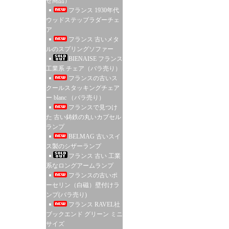
せ商品）
フランス 1930年代
ウッドステップラダーチェ
ア
フランス 古いメタ
ルのスプリングソファー
BIENAISE フランス
工業系 チェア（バラ売り）
フランスの古いス
クールスタッキングチェア
ー blanc （バラ売り）
フランスで見つけ
た 古い鋳鉄の丸いカプセル
ランプ
BELMAG 古いスイ
ス製のシザーランプ
フランス 古い 工業
系なロングアームランプ
フランスの古いポ
ーセリン（白磁）壁付けラ
ンプ(バラ売り)
フランス RAVEL社
ブックエンド グリーン ミニ
サイズ