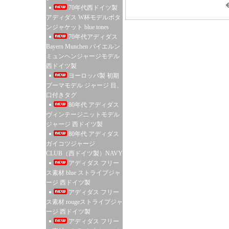
70年代西ドイツ製
アディダス W杯モデルボタ
ンジャケット blue tones
70年代アディダス
Bayern Munchen バイエルン
ミュンヘンジャージモデル
西ドイツ製
ヨーロッパ製 初期
プーマモデル ジャージ 目、
口付きタグ
80年代 アディダス
ヴィンテージニットモデル
ジャージ 西ドイツ製
80年代 アディダス
ガイコツジャージ
CLUB（西ドイツ製）NAVY
アディダス フリー
ス素材 blue ストライプジャ
ージ 西ドイツ製
アディダス フリー
ス素材 rougeストライプジャ
ージ 西ドイツ製
アディダス フリー