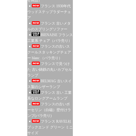
せ商品）
フランス 1930年代
ウッドステップラダーチェ
ア
フランス 古いメタ
ルのスプリングソファー
BIENAISE フランス
工業系 チェア（バラ売り）
フランスの古いス
クールスタッキングチェア
ー blanc （バラ売り）
フランスで見つけ
た 古い鋳鉄の丸いカプセル
ランプ
BELMAG 古いスイ
ス製のシザーランプ
フランス 古い 工業
系なロングアームランプ
フランスの古いポ
ーセリン（白磁）壁付けラ
ンプ(バラ売り)
フランス RAVEL社
ブックエンド グリーン ミニ
サイズ