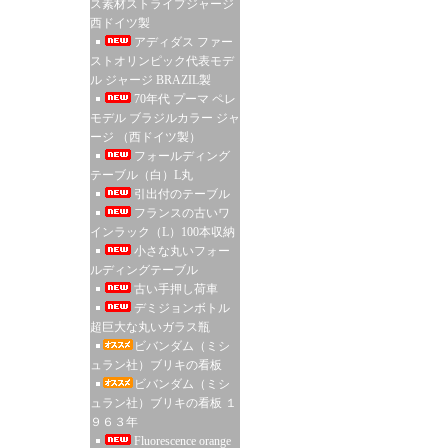
ス素材ストライプジャージ
西ドイツ製
アディダス ファー
ストオリンピック代表モデ
ル ジャージ BRAZIL製
70年代 プーマ ペレ
モデル ブラジルカラー ジャ
ージ （西ドイツ製）
フォールディング
テーブル（白）L丸
引出付のテーブル
フランスの古いワ
インラック（L）100本収納
小さな丸いフォー
ルディングテーブル
古い手押し荷車
デミジョンボトル
超巨大な丸いガラス瓶
ビバンダム（ミシ
ュラン社）ブリキの看板
ビバンダム（ミシ
ュラン社）ブリキの看板 １
９６３年
Fluorescence orange