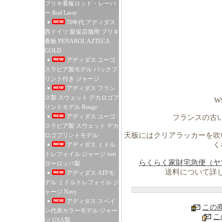
ブリキ看板ロッド・レーバ
ー Rod Laver
70年代 アディダス
西ドイツ 販促店舗用 ブリキ
看板 PENAROL AZTECA
GOLD
アディダス ユーゴ
スラビア製モデル バックプ
リント付き ジャージ
アディダス フラン
ス製 スウェット デカロゴプ
W
リントモデル Rouge
アディダス ユーゴ
フランスの古
スラビア製 スウェット デカ
天板にはクリアラッカーを吹
ロゴプリントモデル
く
アディダス ミドル
トレフォイル ジャージ vert
らくらく家財宅急便（ヤ
ヨーロッパ製
送料について詳
アディダス ATPモ
デル ミドルトレフォイル ジ
ャージ Navy
アディダス スペイ
この
ン代表カラーモデル ジャー
こ
ジ USA製