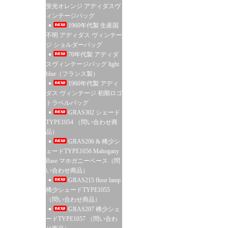
蛍光オレンジ アディダスヴ
ィンテージバッグ
1960年代製 生産国
不明 アディダス ヴィンテー
ジ ショルダーバッグ
70年代製 アディダ
スヴィンテージバッグ light
blue（フランス製）
1960年代製 アディ
ダス ヴィンテージ 初期ロゴ
トラベルバッグ
GRAS302 シェード
TYPE1054 （問い合わせ商
品）
GRAS206 & 稀少シ
ェードTYPE1056 Mahogany
Base マホガニーベース（問
い合わせ商品）
GRAS215 floor lamp
稀少シェードTYPE1055
（問い合わせ商品）
GRAS207 稀少シェ
ードTYPE1057 （問い合わ