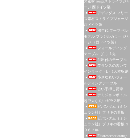
ス素材 rougeストライプジャ
ージ 西ドイツ製
アディダス フリー
ス素材ストライプジャージ
西ドイツ製
70年代 プーマ ペレ
モデル ブラジルカラー ジャ
ージ （西ドイツ製）
フォールディング
テーブル（白）L丸
引出付のテーブル
フランスの古いワ
インラック（L）100本収納
小さな丸いフォー
ルディングテーブル
古い手押し荷車
デミジョンボトル
超巨大な丸いガラス瓶
ビバンダム（ミシ
ュラン社）ブリキの看板
ビバンダム（ミシ
ュラン社）ブリキの看板 １
９６３年
Fluorescence orange