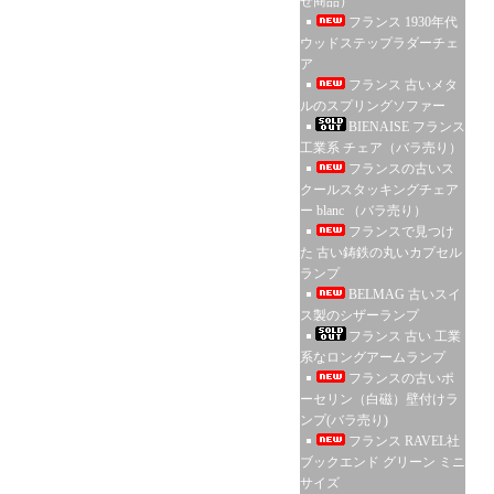
せ商品）
フランス 1930年代
ウッドステップラダーチェ
ア
フランス 古いメタ
ルのスプリングソファー
BIENAISE フランス
工業系 チェア（バラ売り）
フランスの古いス
クールスタッキングチェア
ー blanc （バラ売り）
フランスで見つけ
た 古い鋳鉄の丸いカプセル
ランプ
BELMAG 古いスイ
ス製のシザーランプ
フランス 古い 工業
系なロングアームランプ
フランスの古いポ
ーセリン（白磁）壁付けラ
ンプ(バラ売り)
フランス RAVEL社
ブックエンド グリーン ミニ
サイズ