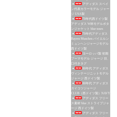
アディダス スペイ
ン代表カラーモデル ジャー
ジ USA製
70年代西ドイツ製
アディダス W杯モデルボタ
ンジャケット blue tones
70年代アディダス
Bayern Munchen バイエルン
ミュンヘンジャージモデル
西ドイツ製
ヨーロッパ製 初期
プーマモデル ジャージ 目、
口付きタグ
80年代 アディダス
ヴィンテージニットモデル
ジャージ 西ドイツ製
80年代 アディダス
ガイコツジャージ
CLUB（西ドイツ製）NAVY
アディダス フリー
ス素材 blue ストライプジャ
ージ 西ドイツ製
アディダス フリー