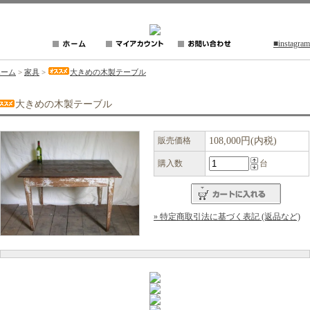
■instagram
ホーム
>
家具
>
大きめの木製テーブル
大きめの木製テーブル
販売価格
108,000円(内税)
購入数
台
» 特定商取引法に基づく表記 (返品など)