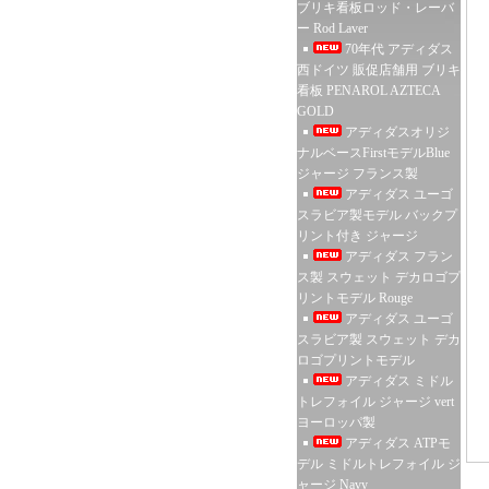
ブリキ看板ロッド・レーバ
ー Rod Laver
70年代 アディダス
西ドイツ 販促店舗用 ブリキ
看板 PENAROL AZTECA
GOLD
アディダスオリジ
ナルベースFirstモデルBlue
ジャージ フランス製
アディダス ユーゴ
スラビア製モデル バックプ
リント付き ジャージ
アディダス フラン
ス製 スウェット デカロゴプ
リントモデル Rouge
アディダス ユーゴ
スラビア製 スウェット デカ
ロゴプリントモデル
アディダス ミドル
トレフォイル ジャージ vert
ヨーロッパ製
アディダス ATPモ
デル ミドルトレフォイル ジ
ャージ Navy