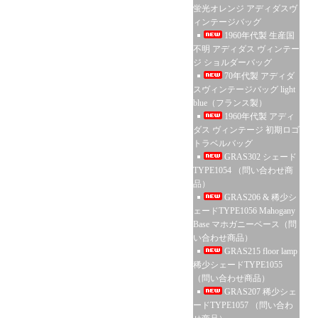
蛍光オレンジ アディダスヴ
ィンテージバッグ
1960年代製 生産国
不明 アディダス ヴィンテー
ジ ショルダーバッグ
70年代製 アディダ
スヴィンテージバッグ light
blue（フランス製）
1960年代製 アディ
ダス ヴィンテージ 初期ロゴ
トラベルバッグ
GRAS302 シェード
TYPE1054 （問い合わせ商
品）
GRAS206 & 稀少シ
ェードTYPE1056 Mahogany
Base マホガニーベース（問
い合わせ商品）
GRAS215 floor lamp
稀少シェードTYPE1055
（問い合わせ商品）
GRAS207 稀少シェ
ードTYPE1057 （問い合わ