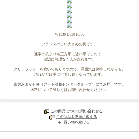
W1130 D830 H730
フランスの古い大きめの机です。
通常の机よりも正方形に近い形ですので、
四辺に無理なく人が座れます。
クリアラッカーを吹いてありますので、雰囲気は保持しながらも、
汚れなどは手に付着し難くなっています。
家財おまかせ便（アート引越センターグループ）にてお届けです。
送料について詳しくはお問い合わせください。
この商品について問い合わせる
この商品を友達に教える
買い物を続ける