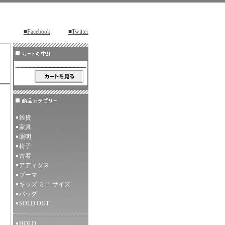
■Facebook
■Twitter
雑貨
家具
照明
椅子
古着
アディダス
プーマ
キッズ ミニ サイズ
バッグ
SOLD OUT
HOLD