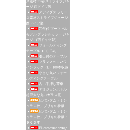
ス素材 rougeストライプジャ
ージ 西ドイツ製
アディダス フリー
ス素材ストライプジャージ
西ドイツ製
70年代 プーマ ペレ
モデル ブラジルカラー ジャ
ージ （西ドイツ製）
フォールディング
テーブル（白）L丸
引出付のテーブル
フランスの古いワ
インラック（L）100本収納
小さな丸いフォー
ルディングテーブル
古い手押し荷車
デミジョンボトル
超巨大な丸いガラス瓶
ビバンダム（ミシ
ュラン社）ブリキの看板
ビバンダム（ミシ
ュラン社）ブリキの看板 １
９６３年
Fluorescence orange