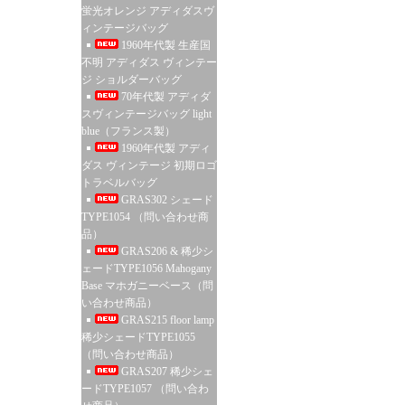
蛍光オレンジ アディダスヴ
ィンテージバッグ
1960年代製 生産国
不明 アディダス ヴィンテー
ジ ショルダーバッグ
70年代製 アディダ
スヴィンテージバッグ light
blue（フランス製）
1960年代製 アディ
ダス ヴィンテージ 初期ロゴ
トラベルバッグ
GRAS302 シェード
TYPE1054 （問い合わせ商
品）
GRAS206 & 稀少シ
ェードTYPE1056 Mahogany
Base マホガニーベース（問
い合わせ商品）
GRAS215 floor lamp
稀少シェードTYPE1055
（問い合わせ商品）
GRAS207 稀少シェ
ードTYPE1057 （問い合わ