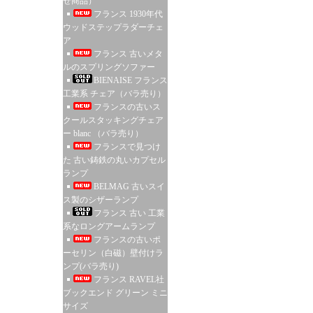
せ商品）
フランス 1930年代
ウッドステップラダーチェ
ア
フランス 古いメタ
ルのスプリングソファー
BIENAISE フランス
工業系 チェア（バラ売り）
フランスの古いス
クールスタッキングチェア
ー blanc （バラ売り）
フランスで見つけ
た 古い鋳鉄の丸いカプセル
ランプ
BELMAG 古いスイ
ス製のシザーランプ
フランス 古い 工業
系なロングアームランプ
フランスの古いポ
ーセリン（白磁）壁付けラ
ンプ(バラ売り)
フランス RAVEL社
ブックエンド グリーン ミニ
サイズ