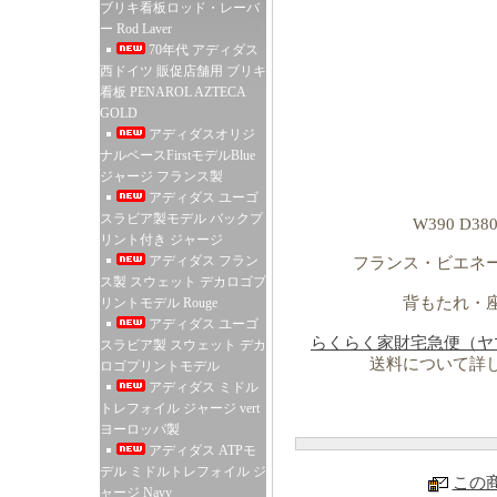
ブリキ看板ロッド・レーバ
ー Rod Laver
70年代 アディダス
西ドイツ 販促店舗用 ブリキ
看板 PENAROL AZTECA
GOLD
アディダスオリジ
ナルベースFirstモデルBlue
ジャージ フランス製
アディダス ユーゴ
スラビア製モデル バックプ
W390 D380
リント付き ジャージ
アディダス フラン
フランス・ビエネ
ス製 スウェット デカロゴプ
背もたれ・
リントモデル Rouge
アディダス ユーゴ
らくらく家財宅急便（ヤ
スラビア製 スウェット デカ
送料について詳
ロゴプリントモデル
アディダス ミドル
トレフォイル ジャージ vert
ヨーロッパ製
アディダス ATPモ
デル ミドルトレフォイル ジ
この
ャージ Navy