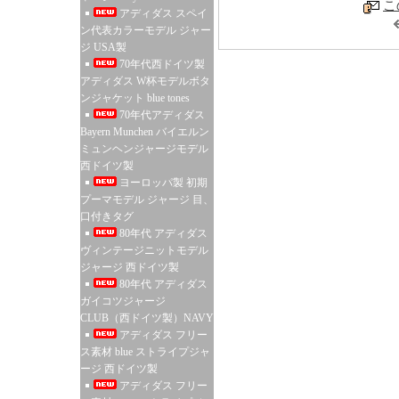
こ
アディダス スペイ
ン代表カラーモデル ジャー
ジ USA製
70年代西ドイツ製
アディダス W杯モデルボタ
ンジャケット blue tones
70年代アディダス
Bayern Munchen バイエルン
ミュンヘンジャージモデル
西ドイツ製
ヨーロッパ製 初期
プーマモデル ジャージ 目、
口付きタグ
80年代 アディダス
ヴィンテージニットモデル
ジャージ 西ドイツ製
80年代 アディダス
ガイコツジャージ
CLUB（西ドイツ製）NAVY
アディダス フリー
ス素材 blue ストライプジャ
ージ 西ドイツ製
アディダス フリー